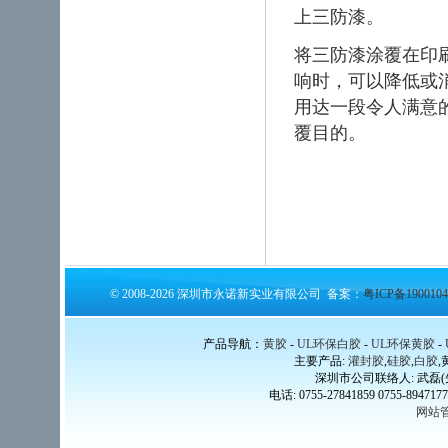
上三防漆。
将三防漆涂覆在印
响时，可以降低或
用达一段令人满意
覆目的。
© 2008-2026 深圳市永诺新实业有限公司 备案：
粤ICP备1900104
产品导航：
黄胶
-
UL环保白胶
-
UL环保黄胶
-
主要产品:
灌封胶
,
硅胶
,
白胶
,
深圳市公司联络人: 武磊(先生) 
电话: 0755-27841859 0755-89471778
网站