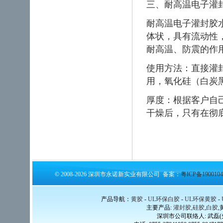
三、耐高温电子灌
耐高温电子灌封胶水
体状，具有流动性
耐高温、防震的作
使用方法：直接灌
用，氧化硅（白炭
厚度：根据客户自
干燥后，只有在彻
© 2008-2026 深圳市永诺新实业有限公司 备案：
粤ICP备1900104
产品导航：
黄胶
-
UL环保白胶
-
UL环保黄胶
-
主要产品:
灌封胶
,
硅胶
,
白胶
,
深圳市公司联络人: 武磊(先生) 